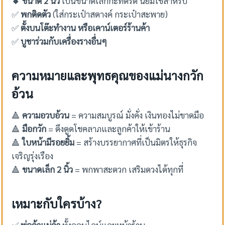
✅
พกติดตัว
(ใส่กระเป๋าสตางค์ กระเป๋าสะพาย)
✅
ตั้งบนโต๊ะทำงาน หรือเคาน์เตอร์ร้านค้า
✅
บูชาร่วมกับเครื่องรางอื่นๆ
ความหมายและพุทธคุณของแม่นางกวัก
อ้วน
🔺
ความอวบอ้วน
= ความสมบูรณ์ มั่งคั่ง เงินทองไม่ขาดมือ
🔺
มือกวัก
= ดึงดูดโชคลาภและลูกค้าให้เข้าร้าน
🔺
ใบหน้ามีรอยยิ้ม
= สร้างบรรยากาศที่เป็นมิตรให้ธุรกิจ
เจริญรุ่งเรือง
🔺
ขนาดเล็ก 2 นิ้ว
= พกพาสะดวก เสริมดวงได้ทุกที่
เหมาะกับใครบ้าง?
✅
พ่อค้าแม่ค้า
ทั้งออนไลน์และหน้าร้าน