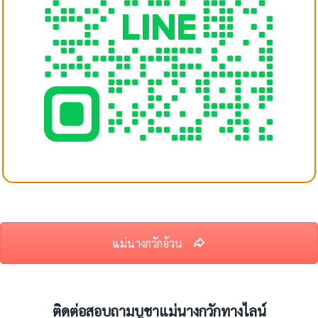
แม่นางกวักอ้วน
ติดต่อสอบถามบูชาแม่นางกวักทางไลน์