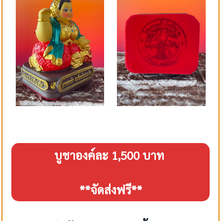
บูชาองค์ละ 1,500 บาท
**จัดส่งฟรี**